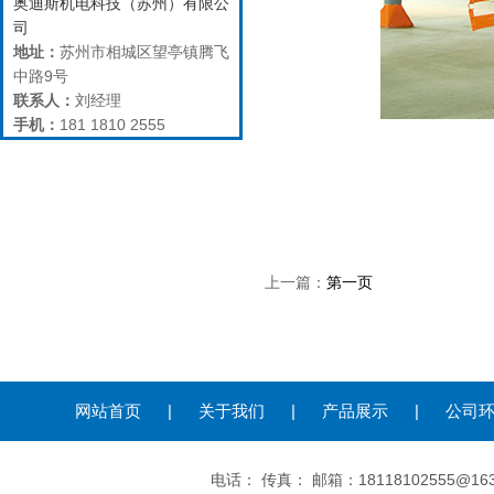
奥迪斯机电科技（苏州）有限公
司
地址：
苏州市相城区望亭镇腾飞
中路9号
联系人：
刘经理
手机：
181 1810 2555
上一篇：
第一页
网站首页
|
关于我们
|
产品展示
|
公司
电话： 传真： 邮箱：18118102555@163