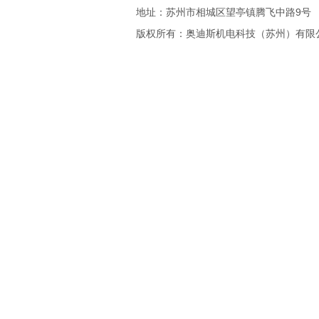
地址：苏州市相城区望亭镇腾飞中路9号
版权所有：奥迪斯机电科技（苏州）有限