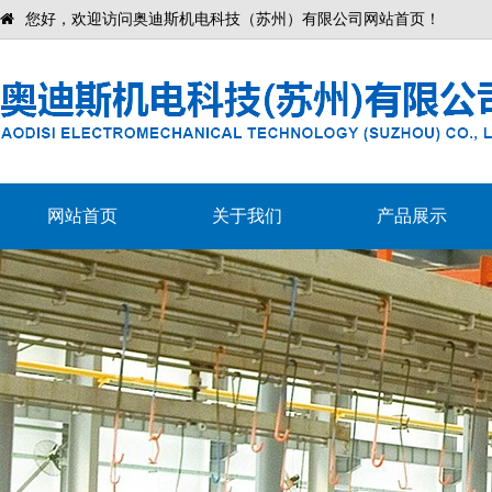
您好，欢迎访问奥迪斯机电科技（苏州）有限公司网站首页！
网站首页
关于我们
产品展示