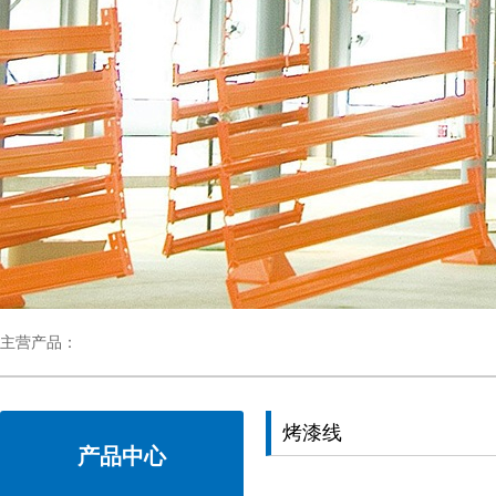
主营产品：
烤漆线
产品中心