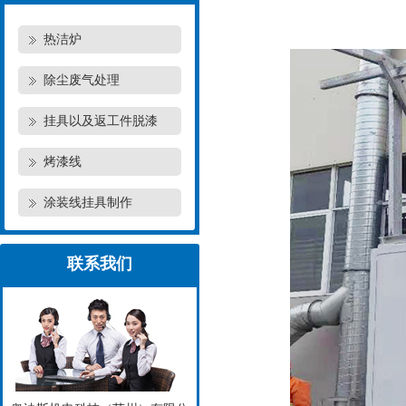
热洁炉
除尘废气处理
挂具以及返工件脱漆
烤漆线
涂装线挂具制作
联系我们